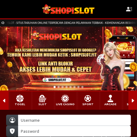
OT - SITUS TARUHAN ONLINE TERPERCAYA DENGAN PELAYANAN TERBAIK - KEMENANGAN BERAPAPUN KAMI 
TOGEL
SLOT
LIVE CASINO
SPORT
ARCADE
SABU