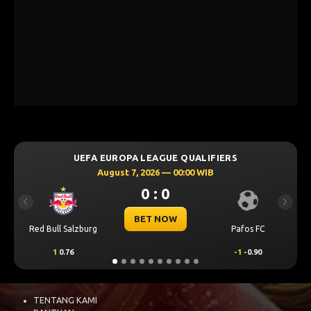
QUALIFIERS
UEFA EUROPA LEAGUE QUALI
0:00 WIB
August 7, 2026 — 00:00 WI
0 : 0
Previous
Next
BET NOW
Pafos FC
FC Hradec Kralove
-1
-0.90
-0.5
-0.85
TENTANG KAMI