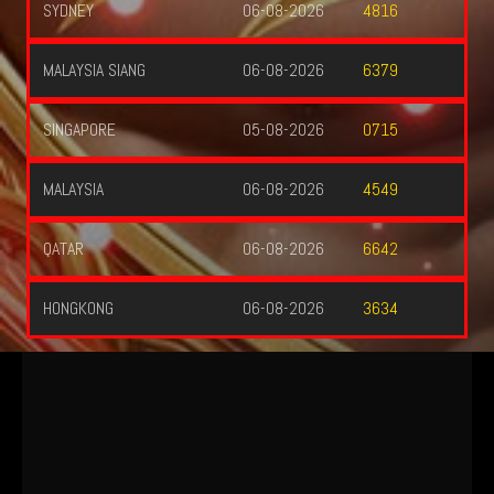
SYDNEY
06-08-2026
4816
MALAYSIA SIANG
06-08-2026
6379
SINGAPORE
05-08-2026
0715
MALAYSIA
06-08-2026
4549
QATAR
06-08-2026
6642
HONGKONG
06-08-2026
3634