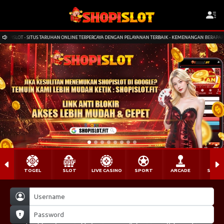
SLOT - SITUS TARUHAN ONLINE TERPERCAYA DENGAN PELAYANAN TERBAIK - KEMENANGAN BERAPAPUN KAM
TOGEL
SLOT
LIVE CASINO
SPORT
ARCADE
SABU