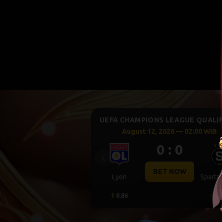
UEFA CHAMPIONS LEAGUE QUALIF
August 11, 2026 — 22:59 WIB
0 : 0
Previous
BET NOW
Union 
Bodo Glimt
Gill
0.75
0.82
-0.75