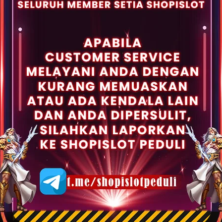
IERS
E-FOOTBALL F24 INTERNATIONAL
E-FO
FRIENDLY
August 8, 2026 — 12:45 WIB
0 : 0
Saint-
e-Par
oise
Ge
BET NOW
e-France
e-Wales
1.00
0.2
0.00
0.00
0.00
0.00