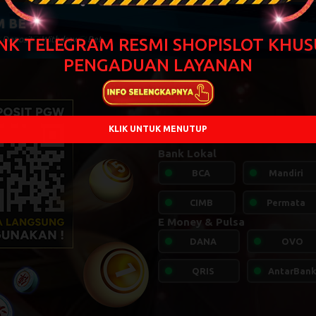
M BET
INK TELEGRAM RESMI SHOPISLOT KHUS
Deposit
Withdraw
Bet
PENGADUAN LAYANAN
KLIK UNTUK MENUTUP
Bank Lokal
BCA
Mandiri
CIMB
Permata
E Money & Pulsa
DANA
OVO
QRIS
AntarBank