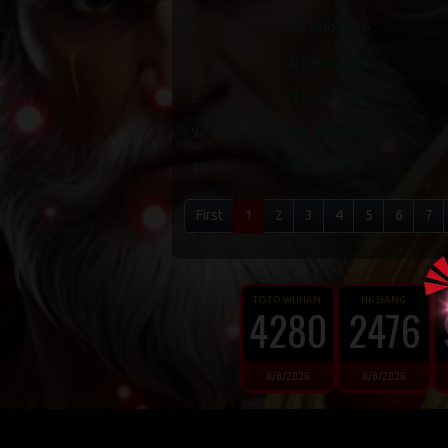
6
02 Aug 2026
7
01 Aug 2026
8
31 Jul 2026
9
30 Jul 2026
10
29 Jul 2026
First
1
2
3
4
5
6
7
TOTO WUHAN
HK SIANG
4280
2476
8/8/2026
8/8/2026