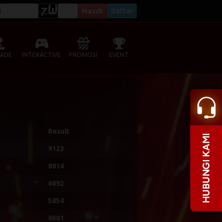
I BAYAR LUNAS BOSKU !!
SELAMAT DATANG DI SHOPISLOT - SITUS TA
Masuk
Daftar
ADE
INTERACTIVE
PROMOSI
EVENT
Result
9123
8814
6892
5854
8681