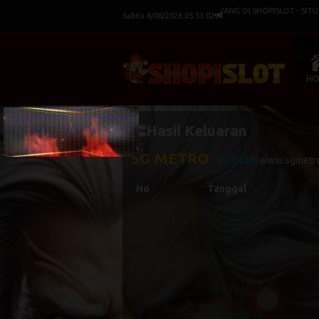
SELAMAT DATANG DI SHOPISLOT - SITUS TARUH
Sabtu 8/08/2026 05:53:03
HO
Hasil Keluaran
SG METRO
Website:
www.sgmetr
LINK ALTERNATIF 1
No
Tanggal
1
07 Aug 2026
2
06 Aug 2026
3
05 Aug 2026
4
04 Aug 2026
5
03 Aug 2026