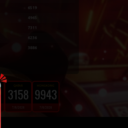
6519
4965
7311
6236
3886
QATAR
HONGKONG
8
3158
9943
7/8/2026
7/8/2026