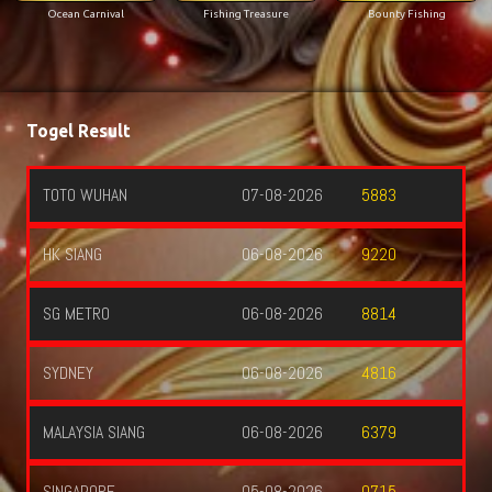
Ocean Carnival
Fishing Treasure
Bounty Fishing
Togel Result
TOTO WUHAN
07-08-2026
5883
HK SIANG
06-08-2026
9220
SG METRO
06-08-2026
8814
SYDNEY
06-08-2026
4816
MALAYSIA SIANG
06-08-2026
6379
SINGAPORE
05-08-2026