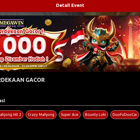
Detail Event
ERDEKAAN GACOR
asi
ahjong Hit 2
Crazy Mahjong
Super Ace
Bounty Loki
DuoFuDuoCai