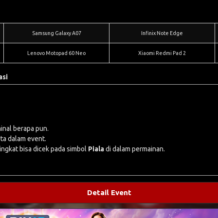
Samsung Galaxy A07
Infinix Note Edge
Lenovo Motopad 60 Neo
Xiaomi Redmi Pad 2
asi
inal berapa pun.
rta dalam event.
ngkat bisa dicek pada simbol
Piala
di dalam permainan.
Detail Event