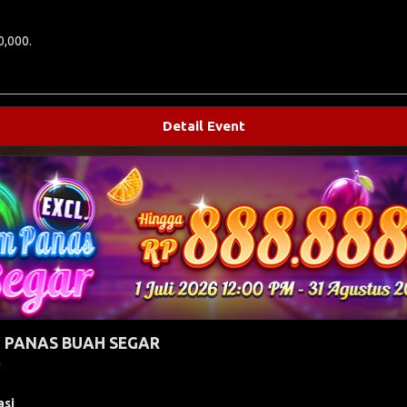
0,000.
Detail Event
M PANAS BUAH SEGAR
asi