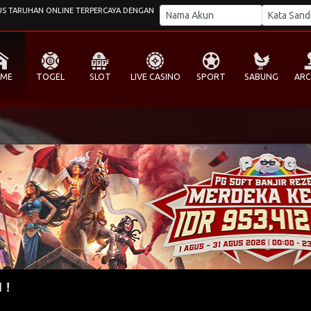
RPERCAYA DENGAN PELAYANAN TERBAIK - KEMENANGAN BERAPAPUN KAMI BAYAR LUNA
ME
TOGEL
SLOT
LIVE CASINO
SPORT
SABUNG
ARC
 !